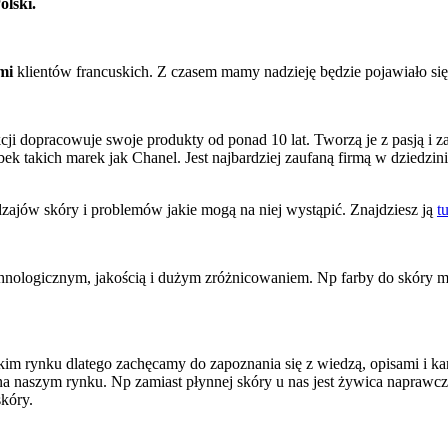
olski.
mi
klientów francuskich. Z czasem mamy nadzieję będzie pojawiało się 
ekcji dopracowuje swoje produkty od ponad 10 lat. Tworzą je z pasją 
k takich marek jak Chanel. Jest najbardziej zaufaną firmą w dziedzini
dzajów skóry i problemów jakie mogą na niej wystąpić. Znajdziesz ją
tu
hnologicznym, jakością i dużym zróżnicowaniem. Np farby do skóry 
 rynku dlatego zachęcamy do zapoznania się z wiedzą, opisami i kart
na naszym rynku. Np zamiast płynnej skóry u nas jest żywica naprawcza
skóry.