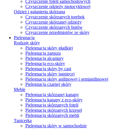
Czyszczenie foteli samochodowych
Czyszczenie odzieży motocyklowej
Odzież i galanteria skórzana
Czyszczenie skórzanych torebek
Czyszczenie skórzanej odzieży
Czyszczenie skórzanych butów
Czyszczenie przedmiotów ze skóry
Pielęgnacja
Rodzaje skóry
Pielęgnacja skóry gładkiej
Pielęgnacja zamszu
Pielęgnacja alcantary
Pielęgnacja eco-skóry
Pielęgnacja skóry by cast
Pielęgnacja skóry jagnięcej
Pielęgnacja skóry anilinowej i semianilinowej
Pielęgnacja czarnej skóry
Meble
Pielęgnacja skórzanej kanapy
Pielęgnacja kanapy z eco-skóry
Pielęgnacja skórzanych foteli
Pielęgnacja skórzanych krzeseł
Pielęgnacja skórzanych mebli
Tapicerka
Pielęgnacja skóry w samochodzie