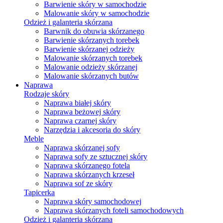
Barwienie skóry w samochodzie
Malowanie skóry w samochodzie
Odzież i galanteria skórzana
Barwnik do obuwia skórzanego
Barwienie skórzanych torebek
Barwienie skórzanej odzieży
Malowanie skórzanych torebek
Malowanie odzieży skórzanej
Malowanie skórzanych butów
Naprawa
Rodzaje skóry
Naprawa białej skóry
Naprawa beżowej skóry
Naprawa czarnej skóry
Narzędzia i akcesoria do skóry
Meble
Naprawa skórzanej sofy
Naprawa sofy ze sztucznej skóry
Naprawa skórzanego fotela
Naprawa skórzanych krzeseł
Naprawa sof ze skóry
Tapicerka
Naprawa skóry samochodowej
Naprawa skórzanych foteli samochodowych
Odzież i galanteria skórzana