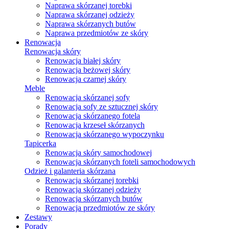
Naprawa skórzanej torebki
Naprawa skórzanej odzieży
Naprawa skórzanych butów
Naprawa przedmiotów ze skóry
Renowacja
Renowacja skóry
Renowacja białej skóry
Renowacja beżowej skóry
Renowacja czarnej skóry
Meble
Renowacja skórzanej sofy
Renowacja sofy ze sztucznej skóry
Renowacja skórzanego fotela
Renowacja krzeseł skórzanych
Renowacja skórzanego wypoczynku
Tapicerka
Renowacja skóry samochodowej
Renowacja skórzanych foteli samochodowych
Odzież i galanteria skórzana
Renowacja skórzanej torebki
Renowacja skórzanej odzieży
Renowacja skórzanych butów
Renowacja przedmiotów ze skóry
Zestawy
Porady