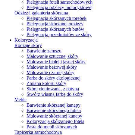
Pielęgnacja foteli samochodowych
Pielęgnacja odzieży motocyklowej
Odzież i galanteria skórzana
Pielęgnacja skórzanych torebek
Pielęgnacja skórzanej odzieży
Pielęgnacja skórzanych butów
Pielęgnacja przedmiotów ze skóry
Koloryzacja
Rodzaje skóry
Barwienie zamszu
Malowanie sztucznej skóry
Malowanie białej i jasnej skóry
Malowanie beżowej skóry
Malowanie czarnej skóry
Farba do skóry ekologicznej
Zmiana koloru skóry
Skóra cieniowana, z patyną
Stwórz własną farbę do skóry
Meble
Barwienie skórzanej kanapy
Barwienie skórzanego fotela
Malowanie skórzanej kanapy
Koloryzacja skórzanego fotela
Pasta do mebli skórzanych
Tapicerka samochodowa