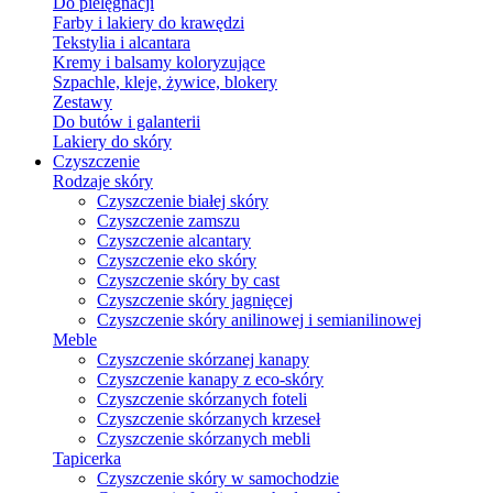
Do pielęgnacji
Farby i lakiery do krawędzi
Tekstylia i alcantara
Kremy i balsamy koloryzujące
Szpachle, kleje, żywice, blokery
Zestawy
Do butów i galanterii
Lakiery do skóry
Czyszczenie
Rodzaje skóry
Czyszczenie białej skóry
Czyszczenie zamszu
Czyszczenie alcantary
Czyszczenie eko skóry
Czyszczenie skóry by cast
Czyszczenie skóry jagnięcej
Czyszczenie skóry anilinowej i semianilinowej
Meble
Czyszczenie skórzanej kanapy
Czyszczenie kanapy z eco-skóry
Czyszczenie skórzanych foteli
Czyszczenie skórzanych krzeseł
Czyszczenie skórzanych mebli
Tapicerka
Czyszczenie skóry w samochodzie