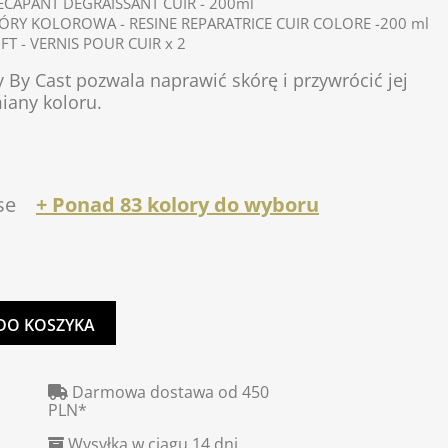
CAPANT DEGRAISSANT CUIR - 200ml
RY KOLOROWA - RESINE REPARATRICE CUIR COLORE -200 ml
FT - VERNIS POUR CUIR x 2
By Cast pozwala naprawić skórę i przywrócić jej
iany koloru.
se
+ Ponad 83 kolory do wyboru
DO KOSZYKA
Darmowa dostawa od 450
PLN*
Wysyłka w ciągu 14 dni