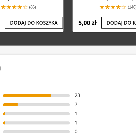
(86)
(146
ł
5,00 zł
DODAJ DO KOSZYKA
DODAJ DO 
I
23
7
1
1
0