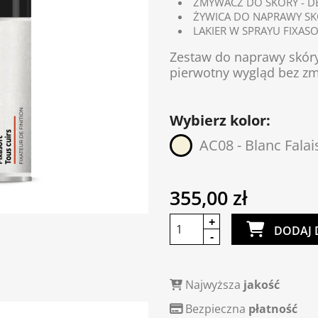
ZMYWACZ DO SKÓRY - DE
ŻYWICA DO NAPRAWY SKÓ
LAKIER W SPRAYU FIXASO
Zestaw do naprawy skóry 
pierwotny wygląd bez zm
Wybierz kolor:
AC08 - Blanc Falai
355,00 zł
DODAJ 
Najwyższa
jakość
Bezpieczna
płatność