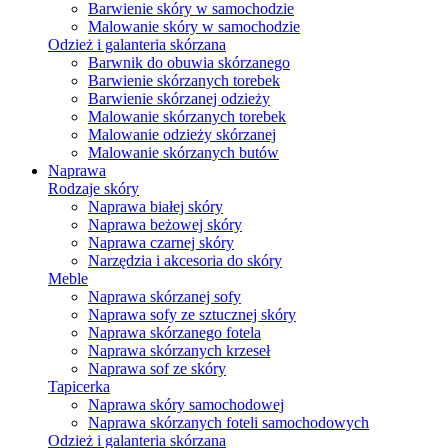
Barwienie skóry w samochodzie
Malowanie skóry w samochodzie
Odzież i galanteria skórzana
Barwnik do obuwia skórzanego
Barwienie skórzanych torebek
Barwienie skórzanej odzieży
Malowanie skórzanych torebek
Malowanie odzieży skórzanej
Malowanie skórzanych butów
Naprawa
Rodzaje skóry
Naprawa białej skóry
Naprawa beżowej skóry
Naprawa czarnej skóry
Narzędzia i akcesoria do skóry
Meble
Naprawa skórzanej sofy
Naprawa sofy ze sztucznej skóry
Naprawa skórzanego fotela
Naprawa skórzanych krzeseł
Naprawa sof ze skóry
Tapicerka
Naprawa skóry samochodowej
Naprawa skórzanych foteli samochodowych
Odzież i galanteria skórzana