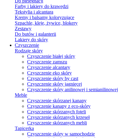
Do pielęgnacji
Farby i lakiery do krawędzi
Tekstylia i alcantara
Kremy i balsamy koloryzujące
Szpachle, kleje, żywice, blokery
Zestawy
Do butów i galanterii
Lakiery do skóry
Czyszczenie
Rodzaje skóry
Czyszczenie białej skóry
Czyszczenie zamszu
Czyszczenie alcantary
Czyszczenie eko skóry
Czyszczenie skóry by cast
Czyszczenie skóry jagnięcej
Czyszczenie skóry anilinowej i semianilinowej
Meble
Czyszczenie skórzanej kanapy
Czyszczenie kanapy z eco-skóry
Czyszczenie skórzanych foteli
Czyszczenie skórzanych krzeseł
Czyszczenie skórzanych mebli
Tapicerka
Czyszczenie skóry w samochodzie