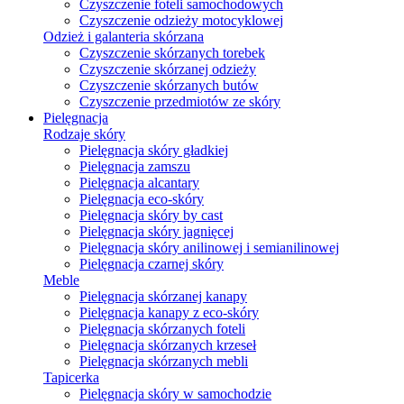
Czyszczenie foteli samochodowych
Czyszczenie odzieży motocyklowej
Odzież i galanteria skórzana
Czyszczenie skórzanych torebek
Czyszczenie skórzanej odzieży
Czyszczenie skórzanych butów
Czyszczenie przedmiotów ze skóry
Pielęgnacja
Rodzaje skóry
Pielęgnacja skóry gładkiej
Pielęgnacja zamszu
Pielęgnacja alcantary
Pielęgnacja eco-skóry
Pielęgnacja skóry by cast
Pielęgnacja skóry jagnięcej
Pielęgnacja skóry anilinowej i semianilinowej
Pielęgnacja czarnej skóry
Meble
Pielęgnacja skórzanej kanapy
Pielęgnacja kanapy z eco-skóry
Pielęgnacja skórzanych foteli
Pielęgnacja skórzanych krzeseł
Pielęgnacja skórzanych mebli
Tapicerka
Pielęgnacja skóry w samochodzie