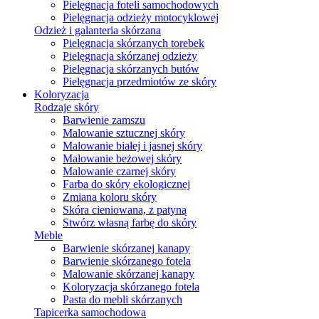
Pielęgnacja foteli samochodowych
Pielęgnacja odzieży motocyklowej
Odzież i galanteria skórzana
Pielęgnacja skórzanych torebek
Pielęgnacja skórzanej odzieży
Pielęgnacja skórzanych butów
Pielęgnacja przedmiotów ze skóry
Koloryzacja
Rodzaje skóry
Barwienie zamszu
Malowanie sztucznej skóry
Malowanie białej i jasnej skóry
Malowanie beżowej skóry
Malowanie czarnej skóry
Farba do skóry ekologicznej
Zmiana koloru skóry
Skóra cieniowana, z patyną
Stwórz własną farbę do skóry
Meble
Barwienie skórzanej kanapy
Barwienie skórzanego fotela
Malowanie skórzanej kanapy
Koloryzacja skórzanego fotela
Pasta do mebli skórzanych
Tapicerka samochodowa