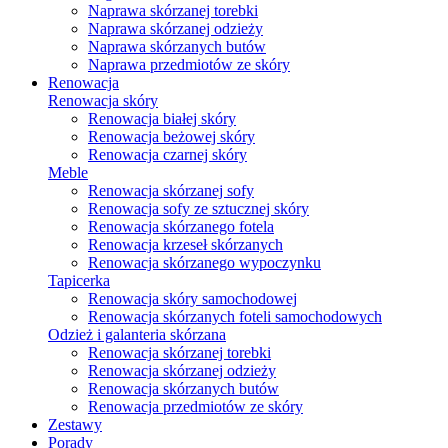
Naprawa skórzanej torebki
Naprawa skórzanej odzieży
Naprawa skórzanych butów
Naprawa przedmiotów ze skóry
Renowacja
Renowacja skóry
Renowacja białej skóry
Renowacja beżowej skóry
Renowacja czarnej skóry
Meble
Renowacja skórzanej sofy
Renowacja sofy ze sztucznej skóry
Renowacja skórzanego fotela
Renowacja krzeseł skórzanych
Renowacja skórzanego wypoczynku
Tapicerka
Renowacja skóry samochodowej
Renowacja skórzanych foteli samochodowych
Odzież i galanteria skórzana
Renowacja skórzanej torebki
Renowacja skórzanej odzieży
Renowacja skórzanych butów
Renowacja przedmiotów ze skóry
Zestawy
Porady