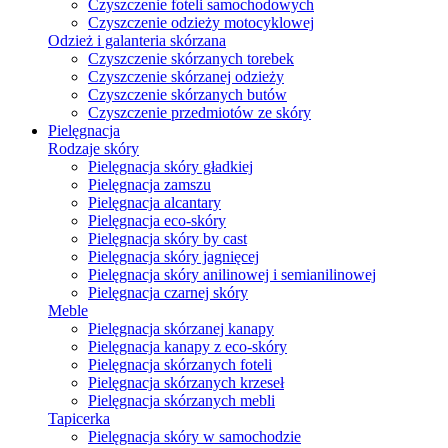
Czyszczenie foteli samochodowych
Czyszczenie odzieży motocyklowej
Odzież i galanteria skórzana
Czyszczenie skórzanych torebek
Czyszczenie skórzanej odzieży
Czyszczenie skórzanych butów
Czyszczenie przedmiotów ze skóry
Pielęgnacja
Rodzaje skóry
Pielęgnacja skóry gładkiej
Pielęgnacja zamszu
Pielęgnacja alcantary
Pielęgnacja eco-skóry
Pielęgnacja skóry by cast
Pielęgnacja skóry jagnięcej
Pielęgnacja skóry anilinowej i semianilinowej
Pielęgnacja czarnej skóry
Meble
Pielęgnacja skórzanej kanapy
Pielęgnacja kanapy z eco-skóry
Pielęgnacja skórzanych foteli
Pielęgnacja skórzanych krzeseł
Pielęgnacja skórzanych mebli
Tapicerka
Pielęgnacja skóry w samochodzie