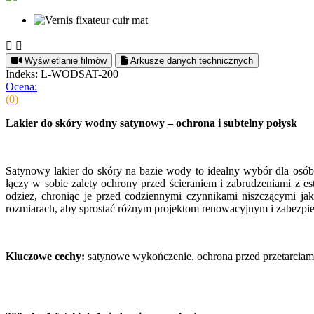


Wyświetlanie filmów
Arkusze danych technicznych
Indeks: L-WODSAT-200
Ocena:
(0)
Lakier do skóry wodny satynowy – ochrona i subtelny połysk
Satynowy lakier do skóry na bazie wody to idealny wybór dla os
łączy w sobie zalety ochrony przed ścieraniem i zabrudzeniami z e
odzież, chroniąc je przed codziennymi czynnikami niszczącymi jak
rozmiarach, aby sprostać różnym projektom renowacyjnym i zabezpi
Kluczowe cechy:
satynowe wykończenie, ochrona przed przetarciami