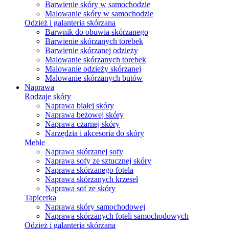
Barwienie skóry w samochodzie
Malowanie skóry w samochodzie
Odzież i galanteria skórzana
Barwnik do obuwia skórzanego
Barwienie skórzanych torebek
Barwienie skórzanej odzieży
Malowanie skórzanych torebek
Malowanie odzieży skórzanej
Malowanie skórzanych butów
Naprawa
Rodzaje skóry
Naprawa białej skóry
Naprawa beżowej skóry
Naprawa czarnej skóry
Narzędzia i akcesoria do skóry
Meble
Naprawa skórzanej sofy
Naprawa sofy ze sztucznej skóry
Naprawa skórzanego fotela
Naprawa skórzanych krzeseł
Naprawa sof ze skóry
Tapicerka
Naprawa skóry samochodowej
Naprawa skórzanych foteli samochodowych
Odzież i galanteria skórzana