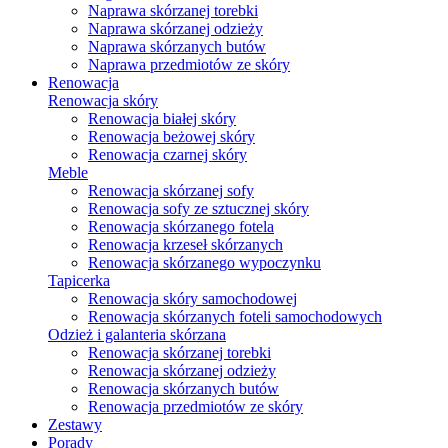
Naprawa skórzanej torebki
Naprawa skórzanej odzieży
Naprawa skórzanych butów
Naprawa przedmiotów ze skóry
Renowacja
Renowacja skóry
Renowacja białej skóry
Renowacja beżowej skóry
Renowacja czarnej skóry
Meble
Renowacja skórzanej sofy
Renowacja sofy ze sztucznej skóry
Renowacja skórzanego fotela
Renowacja krzeseł skórzanych
Renowacja skórzanego wypoczynku
Tapicerka
Renowacja skóry samochodowej
Renowacja skórzanych foteli samochodowych
Odzież i galanteria skórzana
Renowacja skórzanej torebki
Renowacja skórzanej odzieży
Renowacja skórzanych butów
Renowacja przedmiotów ze skóry
Zestawy
Porady