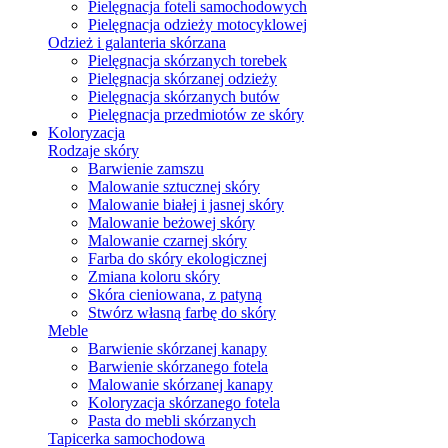
Pielęgnacja foteli samochodowych
Pielęgnacja odzieży motocyklowej
Odzież i galanteria skórzana
Pielęgnacja skórzanych torebek
Pielęgnacja skórzanej odzieży
Pielęgnacja skórzanych butów
Pielęgnacja przedmiotów ze skóry
Koloryzacja
Rodzaje skóry
Barwienie zamszu
Malowanie sztucznej skóry
Malowanie białej i jasnej skóry
Malowanie beżowej skóry
Malowanie czarnej skóry
Farba do skóry ekologicznej
Zmiana koloru skóry
Skóra cieniowana, z patyną
Stwórz własną farbę do skóry
Meble
Barwienie skórzanej kanapy
Barwienie skórzanego fotela
Malowanie skórzanej kanapy
Koloryzacja skórzanego fotela
Pasta do mebli skórzanych
Tapicerka samochodowa