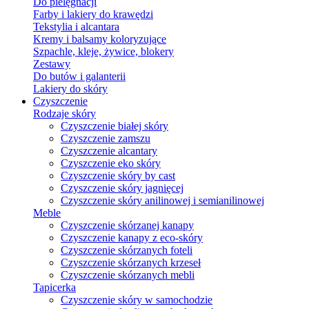
Do pielęgnacji
Farby i lakiery do krawędzi
Tekstylia i alcantara
Kremy i balsamy koloryzujące
Szpachle, kleje, żywice, blokery
Zestawy
Do butów i galanterii
Lakiery do skóry
Czyszczenie
Rodzaje skóry
Czyszczenie białej skóry
Czyszczenie zamszu
Czyszczenie alcantary
Czyszczenie eko skóry
Czyszczenie skóry by cast
Czyszczenie skóry jagnięcej
Czyszczenie skóry anilinowej i semianilinowej
Meble
Czyszczenie skórzanej kanapy
Czyszczenie kanapy z eco-skóry
Czyszczenie skórzanych foteli
Czyszczenie skórzanych krzeseł
Czyszczenie skórzanych mebli
Tapicerka
Czyszczenie skóry w samochodzie